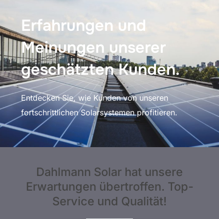
Erfahrungen und
Meinungen unserer
geschätzten Kunden.
Entdecken Sie, wie Kunden von unseren
fortschrittlichen Solarsystemen profitieren.
Dahlmann Solar hat unsere
Erwartungen übertroffen. Top-
Service und Qualität!